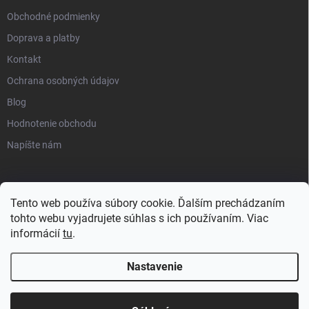
Obchodné podmienky
Doprava a platby
Kontakt
Ochrana osobných údajov
Blog
Hodnotenie obchodu
Napíšte nám
Tento web používa súbory cookie. Ďalším prechádzaním
tohto webu vyjadrujete súhlas s ich používaním. Viac
informácií
tu
.
Nastavenie
Copyright 2026
progress-muscle.sk
. Všetky práva vyhradené.