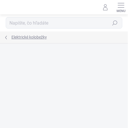
Prejsť
na
obsah
Hľadať
Elektrické kolobežky