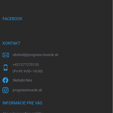
p
ä
t
i
FACEBOOK
e
KONTAKT
obchod
@
progress-muscle.sk
+421277270120
Sledujte Nás
progressmuscle.sk
INFORMÁCIE PRE VÁS