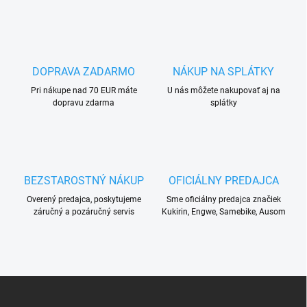
DOPRAVA ZADARMO
NÁKUP NA SPLÁTKY
Pri nákupe nad 70 EUR máte
U nás môžete nakupovať aj na
dopravu zdarma
splátky
BEZSTAROSTNÝ NÁKUP
OFICIÁLNY PREDAJCA
Overený predajca, poskytujeme
Sme oficiálny predajca značiek
záručný a pozáručný servis
Kukirin, Engwe, Samebike, Ausom
Z
á