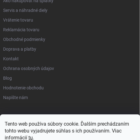
Ako nakupovať na splátky
Servis a náhradné diely
Vrátenie tovaru
Reklamácia tovaru
Obchodné podmienky
Doprava a platby
Kontakt
Ochrana osobných údajov
Blog
Hodnotenie obchodu
Napíšte nám
Tento web používa súbory cookie. Ďalším prechádzaním
tohto webu vyjadrujete súhlas s ich používaním. Viac
informácií
tu
.