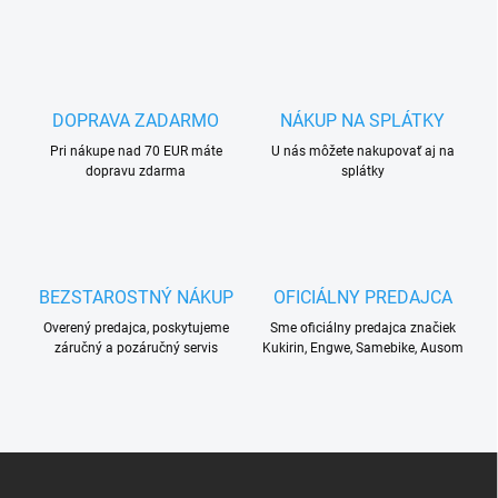
DOPRAVA ZADARMO
NÁKUP NA SPLÁTKY
Pri nákupe nad 70 EUR máte
U nás môžete nakupovať aj na
dopravu zdarma
splátky
BEZSTAROSTNÝ NÁKUP
OFICIÁLNY PREDAJCA
Overený predajca, poskytujeme
Sme oficiálny predajca značiek
záručný a pozáručný servis
Kukirin, Engwe, Samebike, Ausom
Z
á