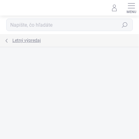
Prejsť
na
obsah
Hľadať
Letný výpredaj