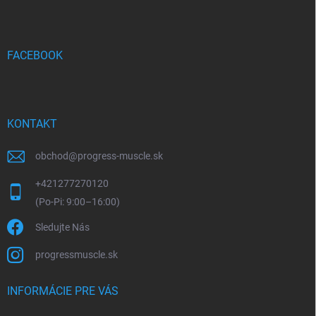
p
ä
t
i
FACEBOOK
e
KONTAKT
obchod
@
progress-muscle.sk
+421277270120
Sledujte Nás
progressmuscle.sk
INFORMÁCIE PRE VÁS