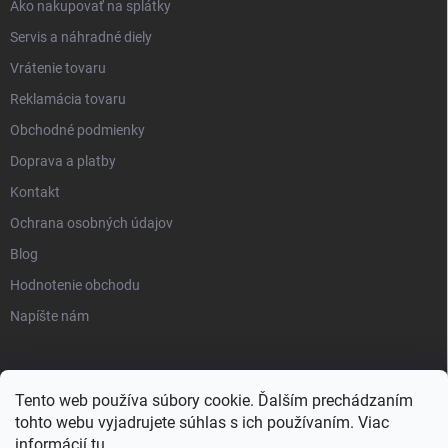
Ako nakupovať na splátky
Servis a náhradné diely
Vrátenie tovaru
Reklamácia tovaru
Obchodné podmienky
Doprava a platby
Kontakt
Ochrana osobných údajov
Blog
Hodnotenie obchodu
Napíšte nám
Tento web používa súbory cookie. Ďalším prechádzaním
tohto webu vyjadrujete súhlas s ich používaním. Viac
informácií
tu
.