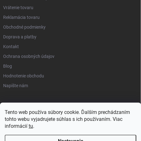
Vrátenie tovaru
Reklamácia tovaru
Obchodné podmienky
Doprava a platby
Kontakt
Ochrana osobných údajov
Blog
Hodnotenie obchodu
Napíšte nám
Tento web používa súbory cookie. Ďalším prechádzaním
tohto webu vyjadrujete súhlas s ich používaním. Viac
informácií
tu
.