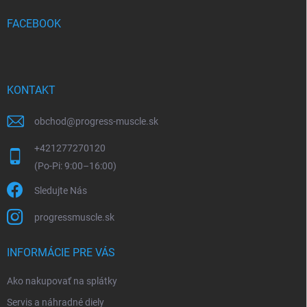
t
i
FACEBOOK
e
KONTAKT
obchod
@
progress-muscle.sk
+421277270120
Sledujte Nás
progressmuscle.sk
INFORMÁCIE PRE VÁS
Ako nakupovať na splátky
Servis a náhradné diely