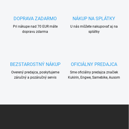
DOPRAVA ZADARMO
NÁKUP NA SPLÁTKY
Pri nákupe nad 70 EUR máte
U nás môžete nakupovať aj na
dopravu zdarma
splátky
BEZSTAROSTNÝ NÁKUP
OFICIÁLNY PREDAJCA
Overený predajca, poskytujeme
Sme oficiálny predajca značiek
záručný a pozáručný servis
Kukirin, Engwe, Samebike, Ausom
Z
á
p
ä