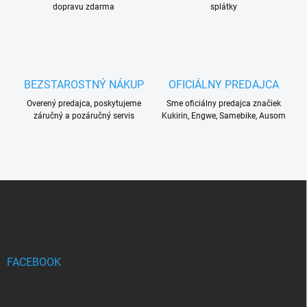
dopravu zdarma
splátky
BEZSTAROSTNÝ NÁKUP
OFICIÁLNY PREDAJCA
Overený predajca, poskytujeme
Sme oficiálny predajca značiek
záručný a pozáručný servis
Kukirin, Engwe, Samebike, Ausom
Z
á
p
ä
t
i
FACEBOOK
e