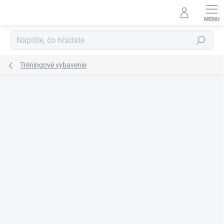
Prejsť
na
obsah
Hľadať
Tréningové vybavenie