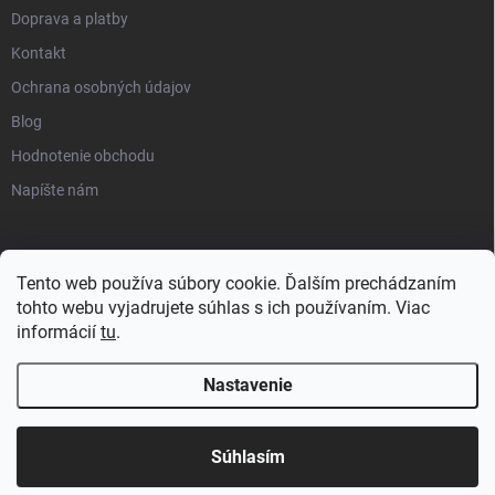
Doprava a platby
Kontakt
Ochrana osobných údajov
Blog
Hodnotenie obchodu
Napíšte nám
Tento web používa súbory cookie. Ďalším prechádzaním
tohto webu vyjadrujete súhlas s ich používaním. Viac
informácií
tu
.
Nastavenie
Copyright 2026
progress-muscle.sk
. Všetky práva vyhradené.
Súhlasím