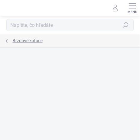
Prejsť
na
obsah
Hľadať
Brzdové kotúče