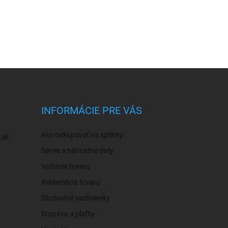
INFORMÁCIE PRE VÁS
Ako nakupovať na splátky
.sk
Servis a náhradné diely
Vrátenie tovaru
Reklamácia tovaru
Obchodné podmienky
Doprava a platby