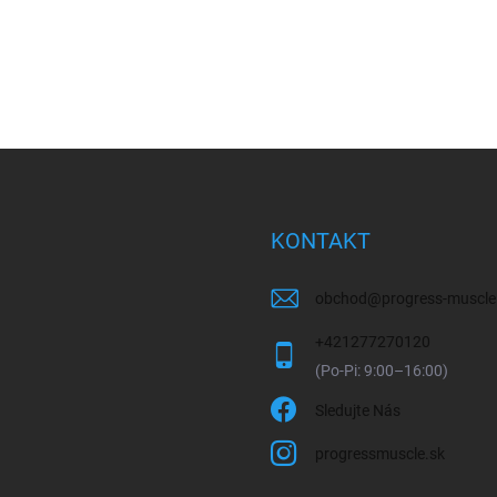
KONTAKT
obchod
@
progress-muscle
+421277270120
Sledujte Nás
progressmuscle.sk