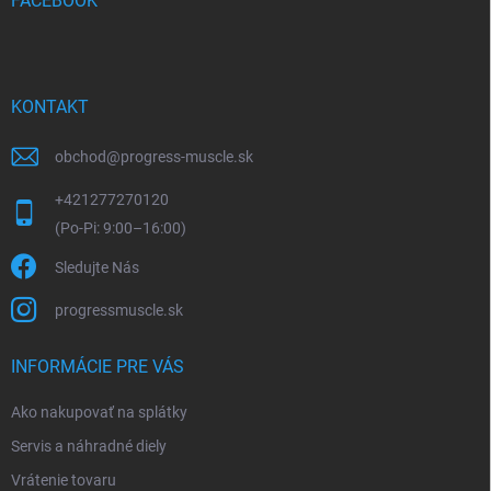
i
FACEBOOK
e
KONTAKT
obchod
@
progress-muscle.sk
+421277270120
Sledujte Nás
progressmuscle.sk
INFORMÁCIE PRE VÁS
Ako nakupovať na splátky
Servis a náhradné diely
Vrátenie tovaru