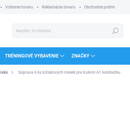
Vrátenie tovaru
Reklamácia tovaru
Obchodné podmienky
Hľadať
TRÉNINGOVÉ VYBAVENIE
ZNAČKY
iská
Súprava 6 ks ložiskových misiek pre Kukirin A1 kolobežku