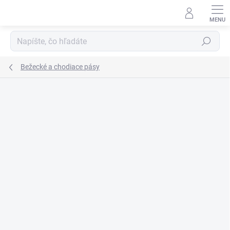
Prejsť
na
obsah
Hľadať
Bežecké a chodiace pásy