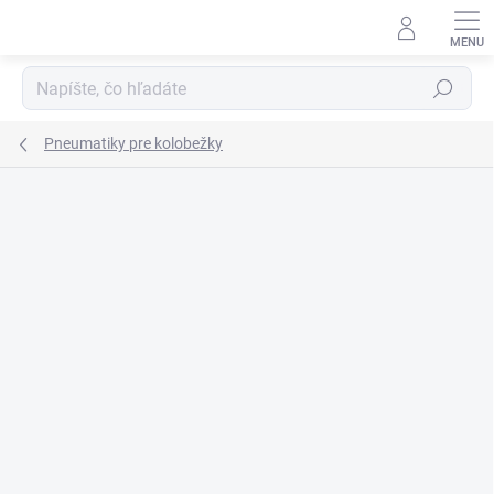
Prejsť
na
obsah
Hľadať
Pneumatiky pre kolobežky