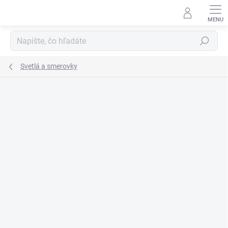
Prejsť
na
obsah
Hľadať
Svetlá a smerovky