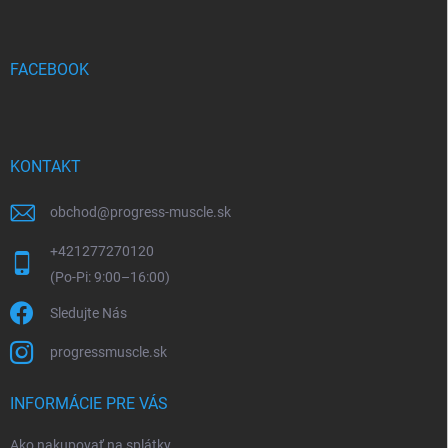
p
ä
t
i
FACEBOOK
e
KONTAKT
obchod
@
progress-muscle.sk
+421277270120
Sledujte Nás
progressmuscle.sk
INFORMÁCIE PRE VÁS
Ako nakupovať na splátky