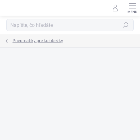
Prejsť
na
obsah
Hľadať
Pneumatiky pre kolobežky