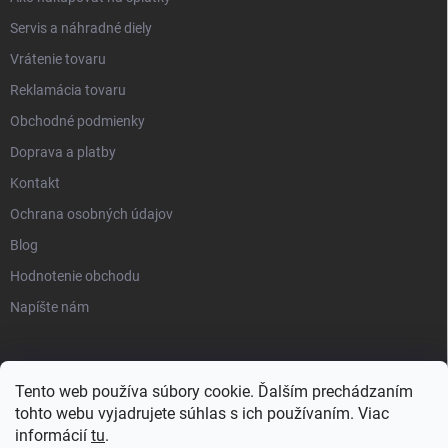
Servis a náhradné diely
Vrátenie tovaru
Reklamácia tovaru
Obchodné podmienky
Doprava a platby
Kontakt
Ochrana osobných údajov
Blog
Hodnotenie obchodu
Napíšte nám
Tento web používa súbory cookie. Ďalším prechádzaním
tohto webu vyjadrujete súhlas s ich používaním. Viac
informácií
tu
.