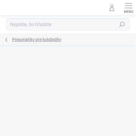
Prejsť
na
obsah
Hľadať
Pneumatiky pre kolobežky