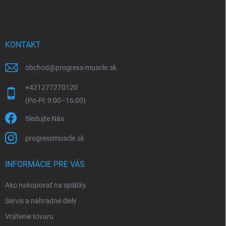
e
KONTAKT
obchod
@
progress-muscle.sk
+421277270120
Sledujte Nás
progressmuscle.sk
INFORMÁCIE PRE VÁS
Ako nakupovať na splátky
Servis a náhradné diely
Vrátenie tovaru