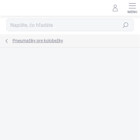
Prejsť
na
obsah
Hľadať
Pneumatiky pre kolobežky