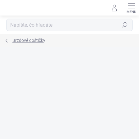
Prejsť
na
obsah
Hľadať
Brzdové doštičky