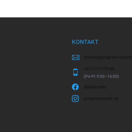
KONTAKT
obchod
@
progress-muscle
+421277270120
Sledujte Nás
progressmuscle.sk