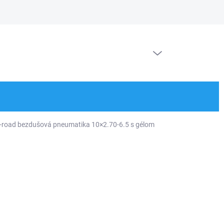
Doprava a platby
Kontakt
Ochrana osobných údajov
Blog
PRÁZDNY KOŠÍK
NÁKUPNÝ
KOŠÍK
road bezdušová pneumatika 10×2.70-6.5 s gélom