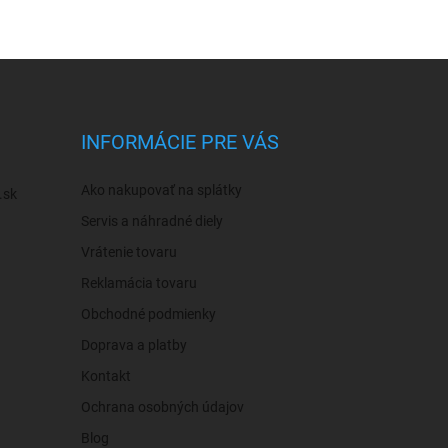
INFORMÁCIE PRE VÁS
Ako nakupovať na splátky
.sk
Servis a náhradné diely
Vrátenie tovaru
Reklamácia tovaru
Obchodné podmienky
Doprava a platby
Kontakt
Ochrana osobných údajov
Blog