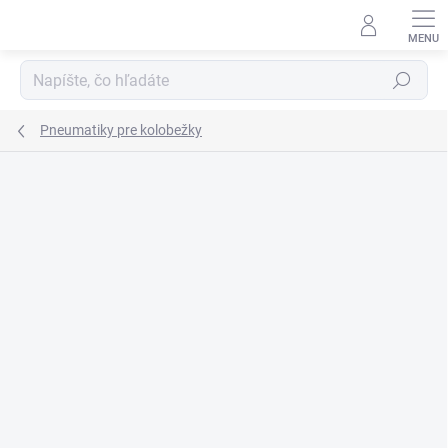
Prejsť
na
obsah
Hľadať
Pneumatiky pre kolobežky