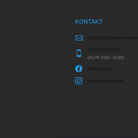
KONTAKT
obchod
@
progress-muscle
+421277270120
Sledujte Nás
progressmuscle.sk