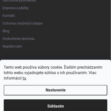
Obchodné podmienky
Doprava a platby
Kontakt
Ochrana osobných údajov
Blog
Hodnotenie obchodu
Napíšte nám
Tento web používa súbory cookie. Ďalším prechádzaním
tohto webu vyjadrujete súhlas s ich používaním. Viac
informácií
tu
.
Nastavenie
Copyright 2026
progress-muscle.sk
. Všetky práva vyhradené.
Súhlasím