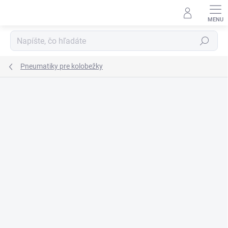
Prejsť
na
obsah
Hľadať
Pneumatiky pre kolobežky