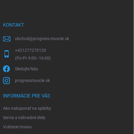
e
KONTAKT
obchod
@
progress-muscle.sk
+421277270120
Sledujte Nás
progressmuscle.sk
INFORMÁCIE PRE VÁS
Ako nakupovať na splátky
Servis a náhradné diely
Vrátenie tovaru