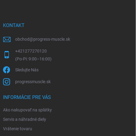
e
KONTAKT
obchod
@
progress-muscle.sk
+421277270120
Sledujte Nás
progressmuscle.sk
INFORMÁCIE PRE VÁS
Ako nakupovať na splátky
Servis a náhradné diely
Vrátenie tovaru