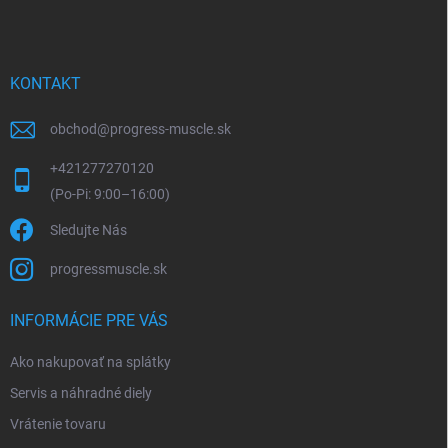
e
KONTAKT
obchod
@
progress-muscle.sk
+421277270120
Sledujte Nás
progressmuscle.sk
INFORMÁCIE PRE VÁS
Ako nakupovať na splátky
Servis a náhradné diely
Vrátenie tovaru