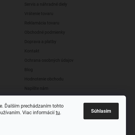
Servis a náhradné diely
Vrátenie tovaru
Reklamácia tovaru
Obchodné podmienky
Doprava a platby
Kontakt
Ochrana osobných údajov
Blog
Hodnotenie obchodu
Napíšte nám
e. Ďalším prechádzaním tohto
Súhlasím
oužívaním. Viac informácií
tu
.