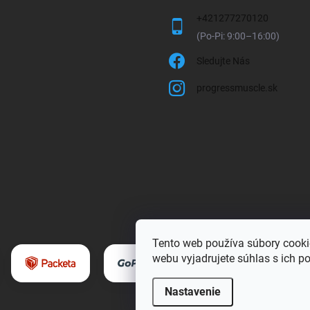
+421277270120
Sledujte Nás
progressmuscle.sk
Tento web používa súbory cooki
webu vyjadrujete súhlas s ich p
Nastavenie