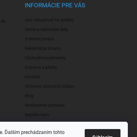
INFORMÁCIE PRE VÁS
Ako nakupovať na splátky
.sk
Servis a náhradné diely
Vrátenie tovaru
Reklamácia tovaru
Obchodné podmienky
Doprava a platby
Kontakt
Ochrana osobných údajov
Blog
Hodnotenie obchodu
Napíšte nám
e. Ďalším prechádzaním tohto