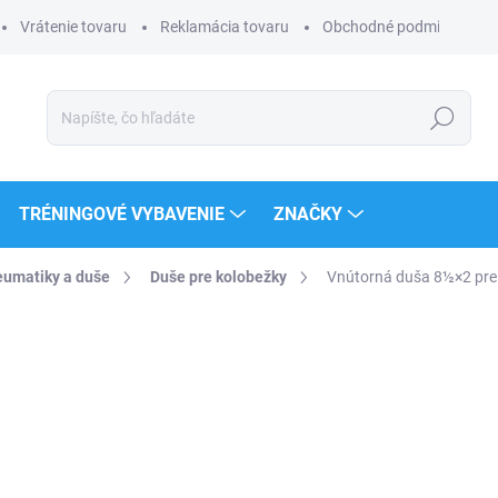
Vrátenie tovaru
Reklamácia tovaru
Obchodné podmienky
Hľadať
TRÉNINGOVÉ VYBAVENIE
ZNAČKY
umatiky a duše
Duše pre kolobežky
Vnútorná duša 8½×2 pre