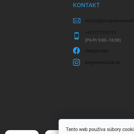
KONTAKT
obchod
@
progress-muscle
+421277270120
Sledujte Nás
progressmuscle.sk
Tento web používa súbory cooki