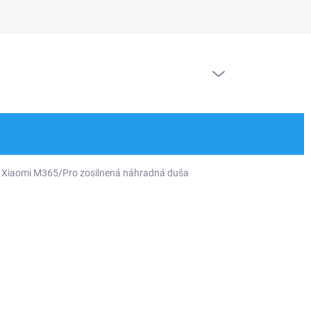
Doprava a platby
Kontakt
Ochrana osobných údajov
Blog
PRÁZDNY KOŠÍK
NÁKUPNÝ
KOŠÍK
 Xiaomi M365/Pro zosilnená náhradná duša