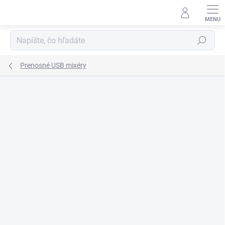
Prejsť
na
obsah
Hľadať
Prenosné USB mixéry