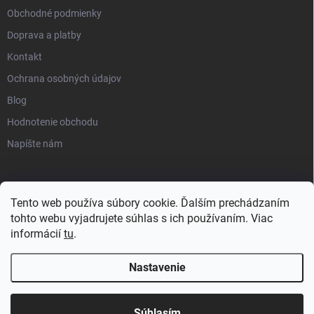
Obchodné podmienky
Doprava a platby
Kontakt
Ochrana osobných údajov
Blog
Hodnotenie obchodu
Napíšte nám
Tento web používa súbory cookie. Ďalším prechádzaním
tohto webu vyjadrujete súhlas s ich používaním. Viac
informácií
tu
.
Nastavenie
Copyright 2026
progress-muscle.sk
. Všetky práva vyhradené.
Súhlasím