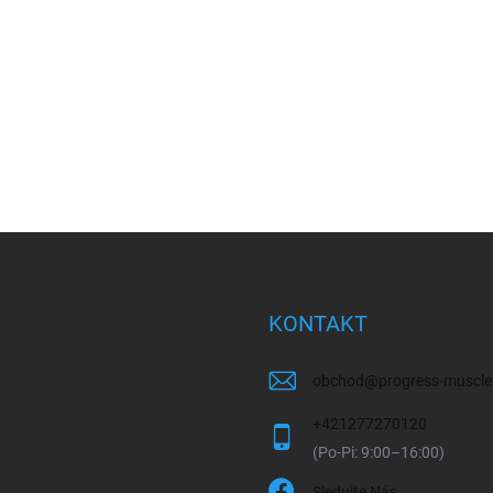
KONTAKT
obchod
@
progress-muscle
+421277270120
Sledujte Nás