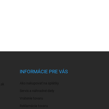
INFORMÁCIE PRE VÁS
Ako nakupovať na splátky
.sk
Servis a náhradné diely
Vrátenie tovaru
Reklamácia tovaru