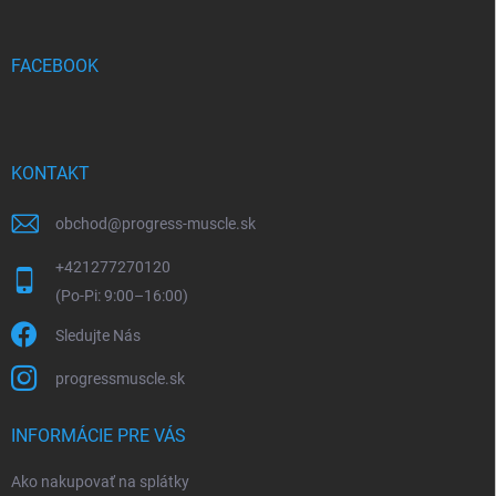
ä
t
i
FACEBOOK
e
KONTAKT
obchod
@
progress-muscle.sk
+421277270120
Sledujte Nás
progressmuscle.sk
INFORMÁCIE PRE VÁS
Ako nakupovať na splátky