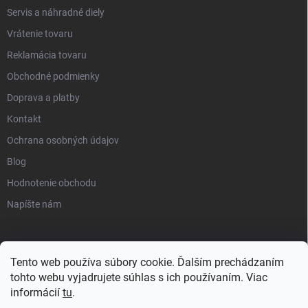
Servis a náhradné diely
Vrátenie tovaru
Reklamácia tovaru
Obchodné podmienky
Doprava a platby
Kontakt
Ochrana osobných údajov
Blog
Hodnotenie obchodu
Napíšte nám
Tento web používa súbory cookie. Ďalším prechádzaním
tohto webu vyjadrujete súhlas s ich používaním. Viac
informácií
tu
.