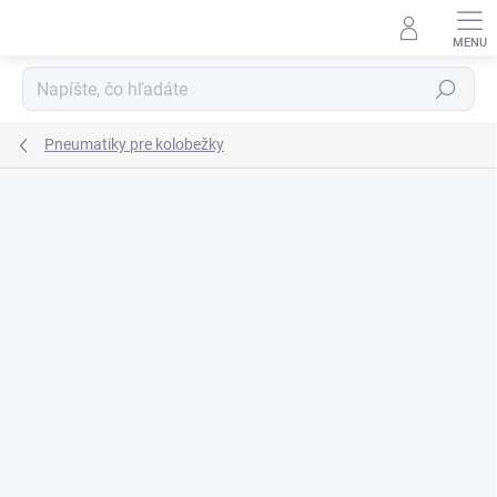
Prejsť
na
obsah
Hľadať
Pneumatiky pre kolobežky