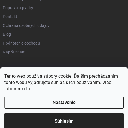
Doprava a platby
Kontakt
Ochrana osobných údajov
Blog
Hodnotenie obchodu
Napíšte nám
Tento web používa súbory cookie. Ďalším prechádzaním
tohto webu vyjadrujete súhlas s ich používaním. Viac
informácií
tu
.
Nastavenie
Copyright 2026
progress-muscle.sk
. Všetky práva vyhradené.
Súhlasím