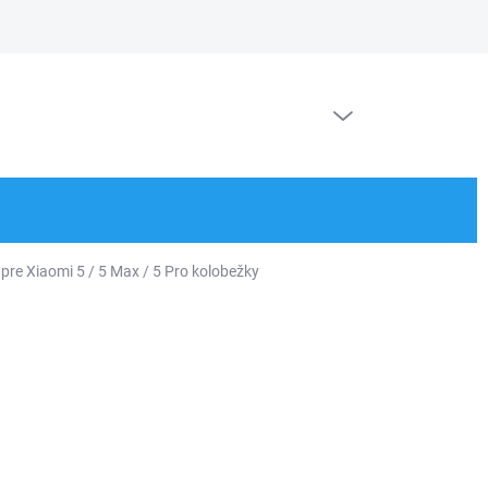
Doprava a platby
Kontakt
Ochrana osobných údajov
Blog
PRÁZDNY KOŠÍK
NÁKUPNÝ
KOŠÍK
pre Xiaomi 5 / 5 Max / 5 Pro kolobežky