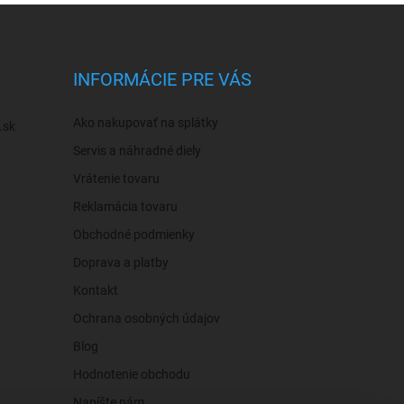
INFORMÁCIE PRE VÁS
Ako nakupovať na splátky
.sk
Servis a náhradné diely
Vrátenie tovaru
Reklamácia tovaru
Obchodné podmienky
Doprava a platby
Kontakt
Ochrana osobných údajov
Blog
Hodnotenie obchodu
Napíšte nám