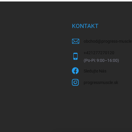
KONTAKT
obchod
@
progress-muscle
+421277270120
Sledujte Nás
progressmuscle.sk