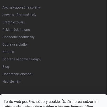
Ako nakupovať na splátky
Servis a náhradné diely
Vrátenie tovaru
Reklamácia tovaru
Obchodné podmienky
Doprava a platby
Kontakt
Ochrana osobných údajov
Blog
Hodnotenie obchodu
Napíšte nám
Tento web používa súbory cookie. Ďalším prechádzaním
tohto webu vyjadrujete súhlas s ich používaním. Viac