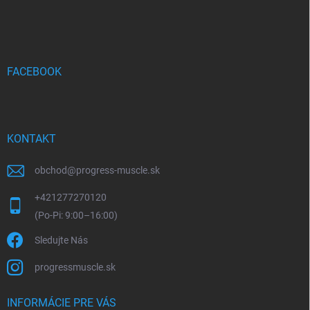
á
p
ä
t
i
FACEBOOK
e
KONTAKT
obchod
@
progress-muscle.sk
+421277270120
Sledujte Nás
progressmuscle.sk
INFORMÁCIE PRE VÁS