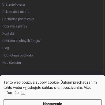
Vrátenie tovaru
Reklamácia tovaru
Obchodné podmienky
Doprava a platby
Kontakt
Ochrana osobných údajov
Blog
Hodnotenie obchodu
Napíšte nám
Tento web používa súbory cookie. Ďalším prechádzaním
tohto webu vyjadrujete súhlas s ich používaním. Viac
informácií
tu
.
Nastavenie