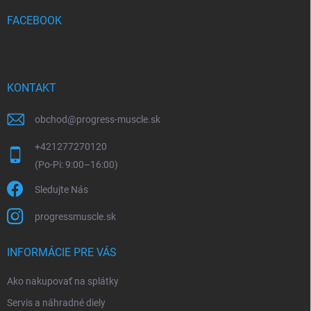
t
i
FACEBOOK
e
KONTAKT
obchod
@
progress-muscle.sk
+421277270120
Sledujte Nás
progressmuscle.sk
INFORMÁCIE PRE VÁS
Ako nakupovať na splátky
Servis a náhradné diely