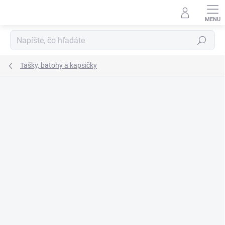
Prejsť
na
obsah
Hľadať
Tašky, batohy a kapsičky