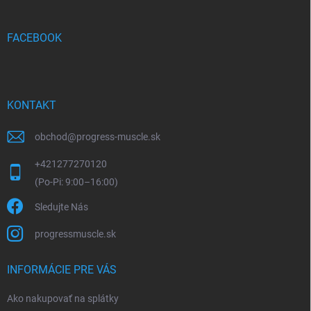
ä
t
i
FACEBOOK
e
KONTAKT
obchod
@
progress-muscle.sk
+421277270120
Sledujte Nás
progressmuscle.sk
INFORMÁCIE PRE VÁS
Ako nakupovať na splátky