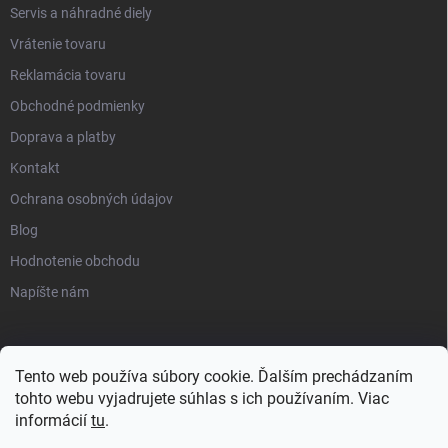
Servis a náhradné diely
Vrátenie tovaru
Reklamácia tovaru
Obchodné podmienky
Doprava a platby
Kontakt
Ochrana osobných údajov
Blog
Hodnotenie obchodu
Napíšte nám
Tento web používa súbory cookie. Ďalším prechádzaním
tohto webu vyjadrujete súhlas s ich používaním. Viac
informácií
tu
.