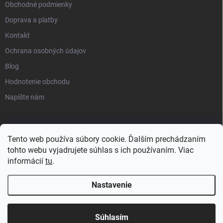
Obchodné podmienky
Doprava a platby
Kontakt
Ochrana osobných údajov
Blog
Hodnotenie obchodu
Napíšte nám
Tento web používa súbory cookie. Ďalším prechádzaním
tohto webu vyjadrujete súhlas s ich používaním. Viac
informácií
tu
.
Nastavenie
Copyright 2026
progress-muscle.sk
. Všetky práva vyhradené.
Súhlasím