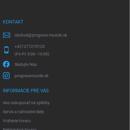
e
KONTAKT
obchod
@
progress-muscle.sk
+421277270120
Sledujte Nás
progressmuscle.sk
INFORMÁCIE PRE VÁS
Ako nakupovať na splátky
Servis a náhradné diely
Vrátenie tovaru
Reklamácia tovaru