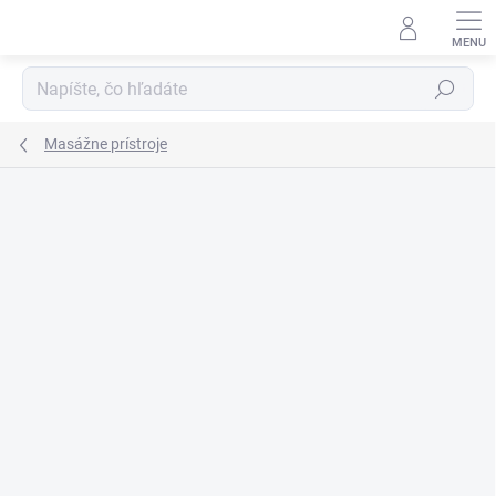
Prejsť
na
obsah
Hľadať
Masážne prístroje