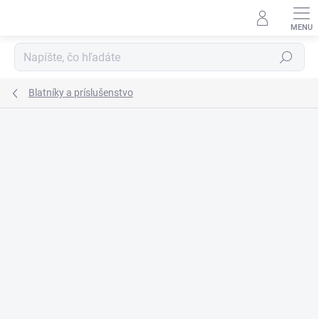
Prejsť
na
obsah
Hľadať
Blatníky a príslušenstvo