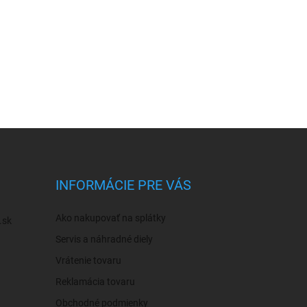
INFORMÁCIE PRE VÁS
Ako nakupovať na splátky
.sk
Servis a náhradné diely
Vrátenie tovaru
Reklamácia tovaru
Obchodné podmienky