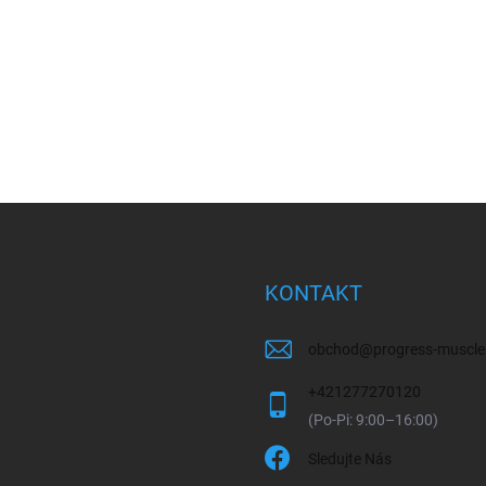
KONTAKT
obchod
@
progress-muscle
+421277270120
Sledujte Nás