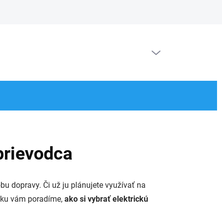
Doprava a platby
Kontakt
Ochrana osobných údajov
Blog
PRÁZDNY KOŠÍK
NÁKUPNÝ
KOŠÍK
prievodca
u dopravy. Či už ju plánujete využívať na
ánku vám poradíme,
ako si vybrať elektrickú