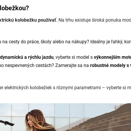
olobežkou?
ktrickú kolobežku používať
. Na trhu existuje široká ponuka mod
 na cesty do práce, školy alebo na nákupy? Ideálny je ľahký
dynamickú a rýchlu jazdu
, vyberte si model s
výkonnejším mot
 po nespevnených cestách? Zamerajte sa na
robustné modely s 
r elektrických kolobežiek s rôznymi parametrami – vyberte si m