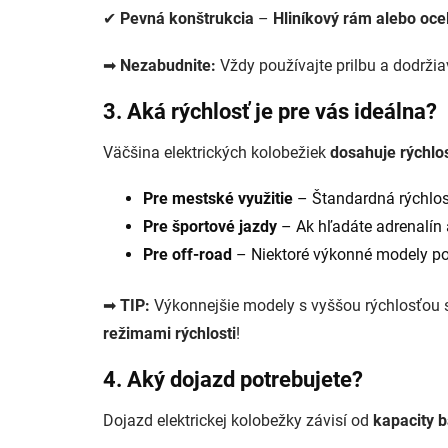
✔
Pevná konštrukcia
–
Hliníkový rám alebo oce
➡
Nezabudnite:
Vždy používajte prilbu a dodržia
3. Aká rýchlosť je pre vás ideálna?
Väčšina elektrických kolobežiek
dosahuje rýchlo
Pre mestské využitie
– Štandardná rýchlo
Pre športové jazdy
– Ak hľadáte adrenalín 
Pre off-road
– Niektoré výkonné modely p
➡
TIP:
Výkonnejšie modely s vyššou rýchlosťou sú
režimami rýchlosti
!
4. Aký dojazd potrebujete?
Dojazd elektrickej kolobežky závisí od
kapacity b