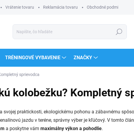
Vrátenie tovaru
Reklamácia tovaru
Obchodné podmienky
Hľadať
TRÉNINGOVÉ VYBAVENIE
ZNAČKY
 Kompletný sprievodca
ickú kolobežku? Kompletný s
aka svojej praktickosti, ekologickému pohonu a zábavnému spôsob
enalínovú jazdu v teréne, správny výber je kľúčový. V tomto čl
ám
a poskytne vám
maximálny výkon a pohodlie
.