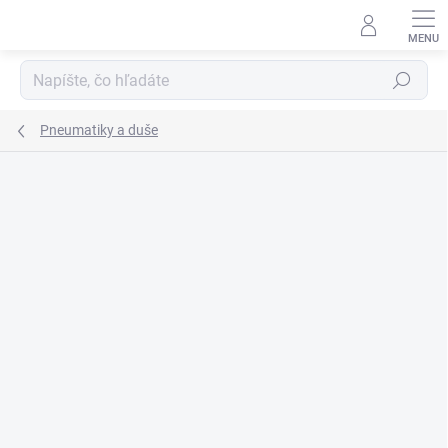
Prejsť
na
obsah
Hľadať
Pneumatiky a duše